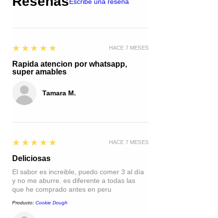
Reseñas
Escribe una reseña
5
★★★★★
HACE 7 MESES
Rapida atencion por whatsapp,
super amables
Tamara M.
5
★★★★★
HACE 7 MESES
Deliciosas
El sabor es increible, puedo comer 3 al día
y no me aburre. es diferente a todas las
que he comprado antes en peru
Producto:
Cookie Dough