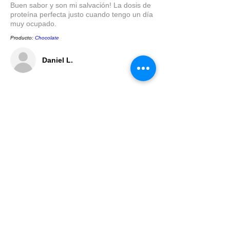
Buen sabor y son mi salvación! La dosis de
proteína perfecta justo cuando tengo un día
muy ocupado.
Producto:
Chocolate
Daniel L.
5
★★★★★
HACE 9 MESES
Llega a tiempo
Buena atencion
Lorena P.
Mostrar Más