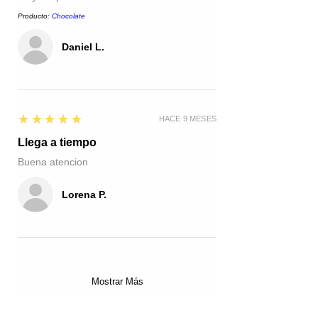
Producto:
Chocolate
Daniel L.
5
★★★★★
HACE 9 MESES
Llega a tiempo
Buena atencion
Lorena P.
Mostrar Más