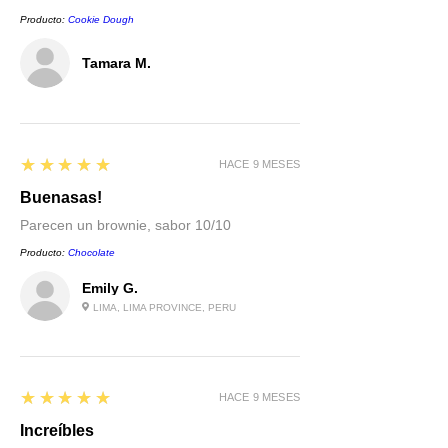
Producto:
Cookie Dough
Tamara M.
5
★★★★★
HACE 9 MESES
Buenasas!
Parecen un brownie, sabor 10/10
Producto:
Chocolate
Emily G.
LIMA, LIMA PROVINCE, PERU
5
★★★★★
HACE 9 MESES
Increíbles