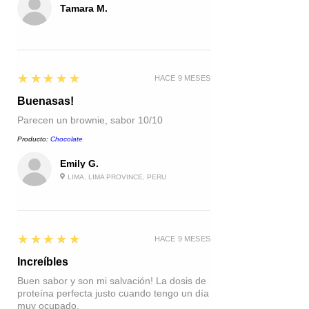
Tamara M.
5
★★★★★
HACE 9 MESES
Buenasas!
Parecen un brownie, sabor 10/10
Producto:
Chocolate
Emily G.
LIMA, LIMA PROVINCE, PERU
5
★★★★★
HACE 9 MESES
Increíbles
Buen sabor y son mi salvación! La dosis de
proteína perfecta justo cuando tengo un día
muy ocupado.