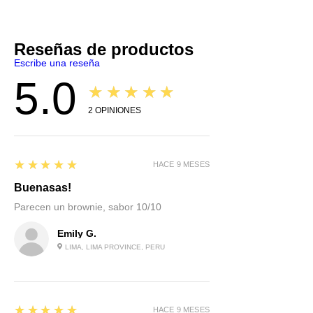
Reseñas de productos
Escribe una reseña
5.0
★★★★★
2
OPINIONES
5
★★★★★
HACE 9 MESES
Buenasas!
Parecen un brownie, sabor 10/10
Emily G.
LIMA, LIMA PROVINCE, PERU
5
★★★★★
HACE 9 MESES