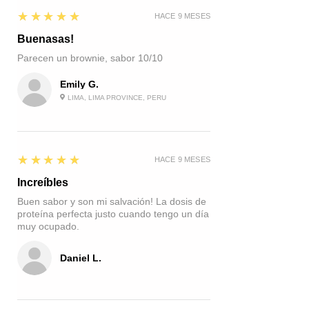
CONSERVAN EN
5
★★★★★
HACE 9 MESES
REFRIGERACIÓN
.
Buenasas!
Parecen un brownie, sabor 10/10
Emily G.
LIMA, LIMA PROVINCE, PERU
5
★★★★★
HACE 9 MESES
Increíbles
Buen sabor y son mi salvación! La dosis de
proteína perfecta justo cuando tengo un día
muy ocupado.
Daniel L.