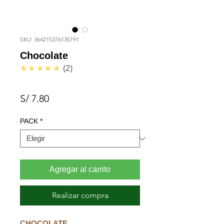
SKU: 364215376135191
Chocolate
5.0
★★★★★
2
Precio
S/ 7.80
PACK
*
Agregar al carrito
Realizar compra
CHOCOLATE