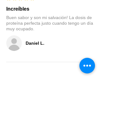
Increíbles
Buen sabor y son mi salvación! La dosis de
proteína perfecta justo cuando tengo un día
muy ocupado.
Daniel L.
Contacto
info@fitrexperu.com
+51 977 906 075