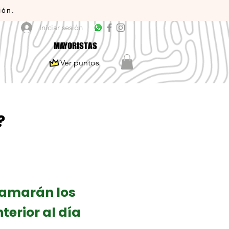
ión.
Iniciar sesión
MAYORISTAS
Ver puntos
?
ramarán los
terior al día